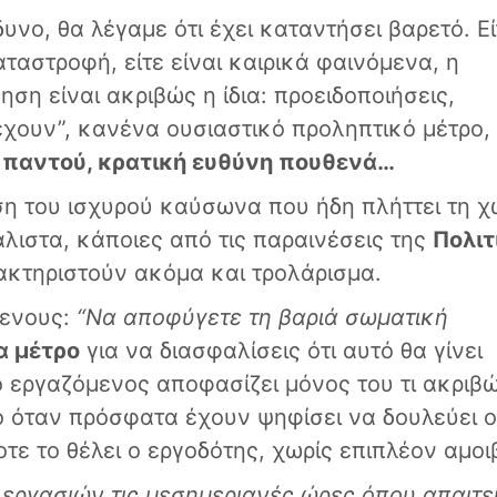
δυνο, θα λέγαμε ότι έχει καταντήσει βαρετό. Εί
αταστροφή, είτε είναι καιρικά φαινόμενα, η
ση είναι ακριβώς η ίδια: προειδοποιήσεις,
έχουν”, κανένα ουσιαστικό προληπτικό μέτρο,
 παντού, κρατική ευθύνη πουθενά…
ωση του ισχυρού καύσωνα που ήδη πλήττει τη 
άλιστα, κάποιες από τις παραινέσεις της
Πολιτ
κτηριστούν ακόμα και τρολάρισμα.
μενους:
“Να αποφύγετε τη βαριά σωματική
α μέτρο
για να διασφαλίσεις ότι αυτό θα γίνει
ο εργαζόμενος αποφασίζει μόνος του τι ακριβ
τό όταν πρόσφατα έχουν ψηφίσει να δουλεύει ο
τε το θέλει ο εργοδότης, χωρίς επιπλέον αμοι
εργασιών τις μεσημεριανές ώρες όπου απαιτεί