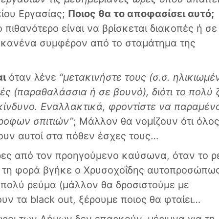
είου Εργασίας;
Ποιος θα το αποφασίσει αυτό;
 πιθανότερο είναι να βρίσκεται διακοπές ή σε
ι κανένα συμφέρον από το σταμάτημα της
αι
όταν λένε
“μετακινήστε τους (σ.σ. ηλικιωμέ
ς (παραθαλάσσια ή σε βουνό), διότι το πολύ 
ικίνδυνο. Εναλλακτικά, φροντίστε να παραμέν
ροφων σπιτιών”
; Μάλλον θα νομίζουν ότι όλος
ουν αυτοί στα πόθεν έσχες τους…
ρες από τον προηγούμενο καύσωνα, όταν το 
τή τη φορά βγήκε ο Χρυσοχοΐδης αυτοπροσώπω
 πολύ ρεύμα (μάλλον θα δροσιστούμε με
ουν τα black out, ξέρουμε ποιος θα φταίει…