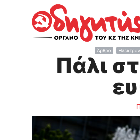
Άρθρο
Ηλεκτρον
Πάλι σ
ευ
Π