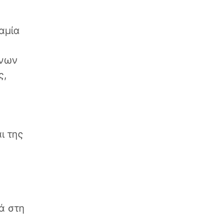
αμία
ένων
ς,
ι της
ά στη