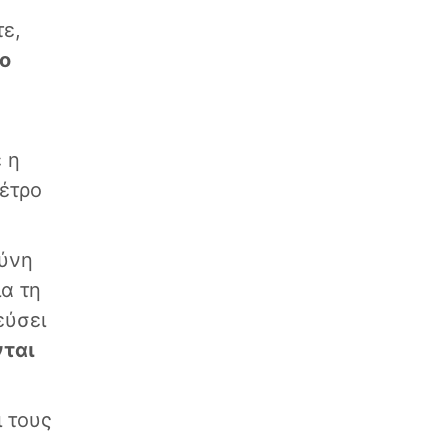
τε,
ο
 η
μέτρο
θύνη
α τη
εύσει
νται
 τους