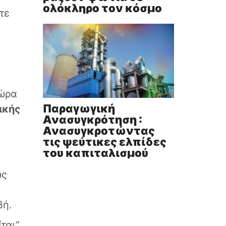
ολόκληρο τον κόσμο
τε
χώρα
Παραγωγική
ικής
Ανασυγκρότηση :
Ανασυγκροτώντας
τις ψεύτικες ελπίδες
του καπιταλισμού
ώς
βή.
ται”
,