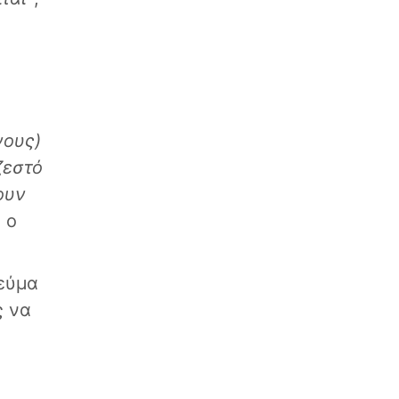
νους)
ζεστό
ουν
 ο
ρεύμα
ς να