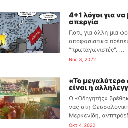
4+1 λόγοι για ν
απεργία
Γιατί, για άλλη μια φ
αποφασιστικά πρέπει 
“πρωταγωνιστές”. ...
Νοε 8, 2022
«Το μεγαλύτερο
είναι η αλληλεγ
O «Οδηγητής» βρέθηκ
νας στη Θεσσαλονίκη
Μερκενίδη, αντιπρόεδ
Οκτ 4, 2022