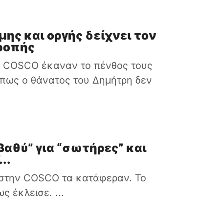
ης και οργής δείχνει τον
ροπής
ν COSCO έκαναν το πένθος τους
πως ο θάνατος του Δημήτρη δεν
“βαθύ” για “σωτήρες” και
..
ς στην COSCO τα κατάφεραν. Το
ς έκλεισε. ...