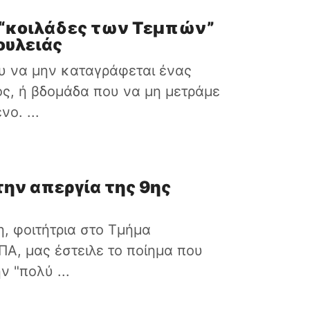
 “κοιλάδες των Τεμπών”
ουλειάς
υ να μην καταγράφεται ένας
ς, ή βδομάδα που να μη μετράμε
ο. ...
την απεργία της 9ης
, φοιτήτρια στο Τμήμα
Α, μας έστειλε το ποίημα που
 "πολύ ...