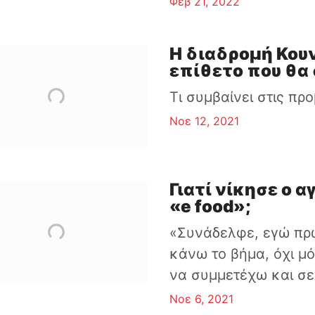
Φεβ 21, 2022
Η διαδρομή Κου
επίθετο που θα 
Τι συμβαίνει στις π
Νοε 12, 2021
Γιατί νίκησε ο
«e food»;
«Συνάδελφε, εγώ πρ
κάνω το βήμα, όχι μ
να συμμετέχω και σε 
Νοε 6, 2021