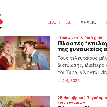
ΕΝΌΤΗΤΕΣ
ΑΡΧΕΊΟ
:
“Tradwives” & “soft girls”
Πλαστές “επιλογ
της γυναικείας 
Τους τελευταίους μή
δικτύωσης, ιδιαίτερα 
YouTube, γίνονται viral
Φεβ 4, 2025
25 Νοεμβρίου | Παγκόσμια
:
των γυναικών