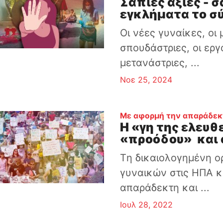
Σάπιες αξίες - 
εγκλήματα το σ
Οι νέες γυναίκες, οι μ
σπουδάστριες, οι εργ
μετανάστριες, ...
Νοε 25, 2024
Με αφορμή την απαράδεκτ
Η «γη της ελευθ
«προόδου» και
Tη δικαιολογημένη 
γυναικών στις ΗΠΑ κ
απαράδεκτη και ...
Ιουλ 28, 2022