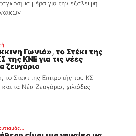
παγκόσμια μέρα για την εξάλειψη
υναικών
:
τή
κκινη Γωνιά», το Στέκι της
Σ της ΚΝΕ για τις νέες
έα ζευγάρια
, το Στέκι της Επιτροπής του ΚΣ
ς και τα Νέα Ζευγάρια, χιλιάδες
:
υτισμός...
ύθερη είναι μια γυναίκα να