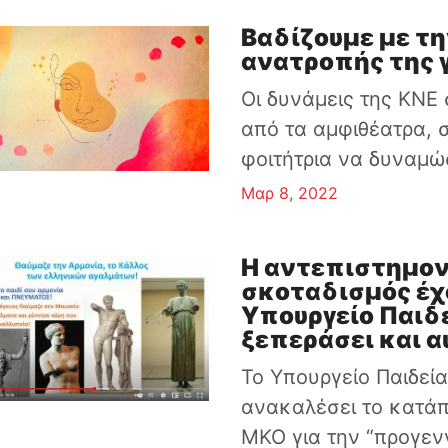
Βαδίζουμε με τη
ανατροπής της γ
Oι δυνάμεις της ΚΝΕ
από τα αμφιθέατρα, σ
φοιτήτρια να δυναμώσ
Μαρ 8, 2022
Η αντεπιστημον
σκοταδισμός έχο
Υπουργείο Παιδ
ξεπεράσει και α
Το Υπουργείο Παιδεί
ανακαλέσει το κατάπ
ΜΚΟ για την “προγενν