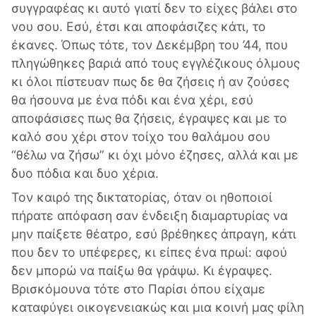
συγγραφέας κι αυτό γιατί δεν το είχες βάλει στο
νου σου. Εσύ, έτσι και αποφάσιζες κάτι, το
έκανες. Όπως τότε, τον Δεκέμβρη του ’44, που
πληγώθηκες βαριά από τους εγγλέζικους όλμους
κι όλοι πίστευαν πως δε θα ζήσεις ή αν ζούσες
θα ήσουνα με ένα πόδι και ένα χέρι, εσύ
αποφάσισες πως θα ζήσεις, έγραψες και με το
καλό σου χέρι στον τοίχο του θαλάμου σου
“θέλω να ζήσω” κι όχι μόνο έζησες, αλλά και με
δυο πόδια και δυο χέρια.
Τον καιρό της δικτατορίας, όταν οι ηθοποιοί
πήρατε απόφαση σαν ένδειξη διαμαρτυρίας να
μην παίξετε θέατρο, εσύ βρέθηκες άπραγη, κάτι
που δεν το υπέφερες, κι είπες ένα πρωί: αφού
δεν μπορώ να παίξω θα γράψω. Κι έγραψες.
Βρισκόμουνα τότε στο Παρίσι όπου είχαμε
καταφύγει οικογενειακώς και μια κοινή μας φίλη