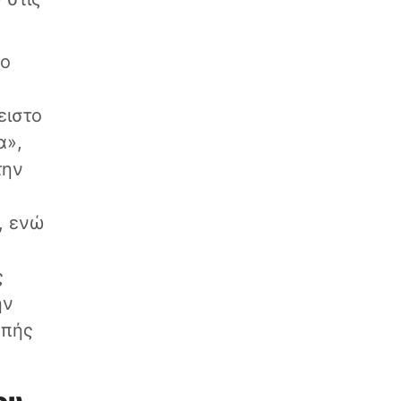
το
ειστο
α»,
την
, ενώ
ς
ην
οπής