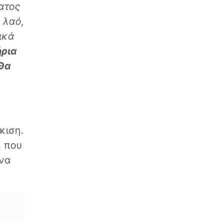
ατος
 λαό,
ικά
ήρια
 Θα
κιση.
ή που
να