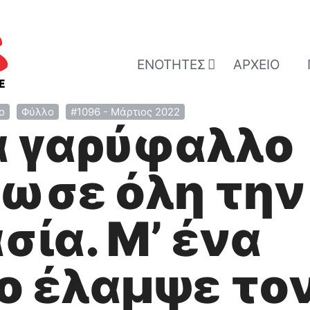
ΕΝΌΤΗΤΕΣ
ΑΡΧΕΊΟ
ο
Φύλλο
#1096 - Μάρτιος 2022
α γαρύφαλλο
ωσε όλη την
σία. Μ’ ένα
ο έλαμψε το