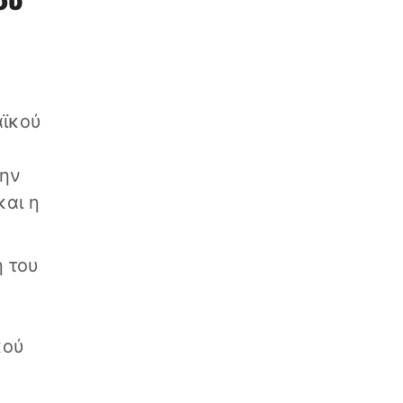
ου
αϊκού
την
αι η
η του
κού