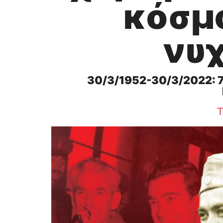
κόσμο
νυ
30/3/1952-30/3/2022: 7
Τ