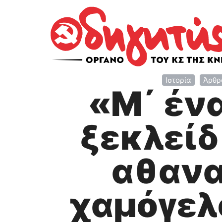
Ιστορία
Άρθρ
«Μ΄ έν
ξεκλείδ
αθανα
χαμόγελ