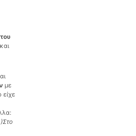
 του
-και
αι
ών
με
 είχε
λλα:
…)Στο