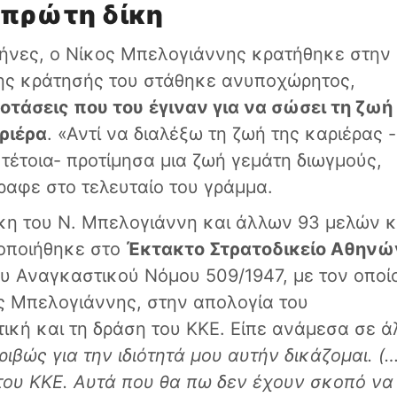
 πρώτη δίκη
μήνες, ο Νίκος Μπελογιάννης κρατήθηκε στην
της κράτησής του στάθηκε ανυποχώρητος,
ροτάσεις που του
έγιναν για να σώσει τη ζωή
ριέρα
. «Αντί να διαλέξω τη ζωή της καριέρας 
έτοια- προτίμησα μια ζωή γεμάτη διωγμούς,
ραφε στο τελευταίο του γράμμα.
ίκη του Ν. Μπελογιάννη και άλλων 93 μελών κ
τοποιήθηκε στο
Έκτακτο Στρατοδικείο Αθην
υ Αναγκαστικού Νόμου 509/1947, με τον οποίο
ς Μπελογιάννης, στην απολογία του
ική και τη δράση του ΚΚΕ. Είπε ανάμεσα σε ά
ριβώς για την ιδιότητά μου αυτήν δικάζομαι. (
 του ΚΚΕ. Αυτά που θα πω δεν έχουν σκοπό να