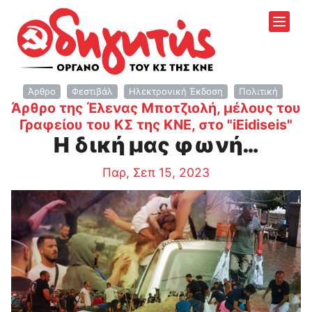
Άρθρο
Φεστιβάλ
Ηλεκτρονική Έκδοση
Πολιτική
Άρθρο της Έλενας Μποτζιολή, μέλους του
:
Γραφείου του ΚΣ της ΚΝΕ, στο "iEidiseis"
Η δική μας φωνή…
Παρ, Σεπ 15, 2023