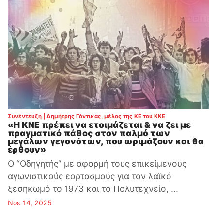
:
Συνέντευξη | Δημήτρης Γόντικας, μέλος της ΚΕ του ΚΚΕ
«Η ΚΝΕ πρέπει να ετοιμάζεται & να ζει με
πραγματικό πάθος στον παλμό των
μεγάλων γεγονότων, που ωριμάζουν και θα
έρθουν»
Ο “Οδηγητής” με αφορμή τους επικείμενους
αγωνιστικούς εορτασμούς για τον λαϊκό
ξεσηκωμό το 1973 και το Πολυτεχνείο, ...
Νοε 14, 2025