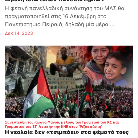
Η φετινή πανελλαδική συνάντηση του ΜΑΣ θα
πραγματοποιηθεί στις 16 Δεκέμβρη στο
Πανεπιστήμιο Πειραιά, δηλαδή μία μέρα ...
Δεκ 14, 2023
Συνέντευξη του Ιάσονα Φανού, μέλους του Γραφείου του ΚΣ και
:
Γραμματέα του ΣΠ Αττικής της ΚΝΕ στον "Ριζοσπάστη"
Η νεολαία δεν «τσιμπάει» στα ψέματά τους