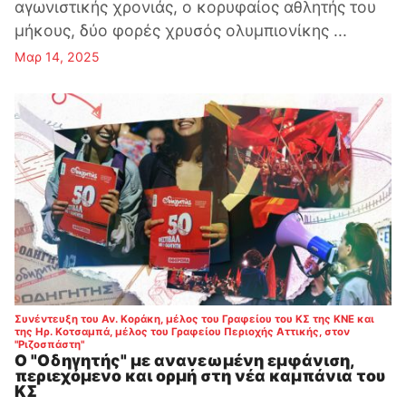
αγωνιστικής χρονιάς, ο κορυφαίος αθλητής του
μήκους, δύο φορές χρυσός ολυμπιονίκης ...
Μαρ 14, 2025
Συνέντευξη του Αν. Κοράκη, μέλος του Γραφείου του ΚΣ της ΚΝΕ και
της Ηρ. Κοτσαμπά, μέλος του Γραφείου Περιοχής Αττικής, στον
:
"Ριζοσπάστη"
Ο "Οδηγητής" με ανανεωμένη εμφάνιση,
περιεχόμενο και ορμή στη νέα καμπάνια του
ΚΣ