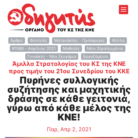
Άρθρο
Φοιτητές
Μετανάστες - Πρόσφυγες
Φύλλο
#1086 - Απρίλιος 2021
Μαθητές
Νέοι Στρατευμένοι
Γυναίκες - Νέα Ζευγάρια
Εργαζόμενοι
Άμιλλα Στρατολογίας του ΚΣ της ΚΝΕ
:
προς τιμήν του 21ου Συνεδρίου του ΚΚΕ
Πυρήνες συλλογικής
συζήτησης και μαχητικής
δράσης σε κάθε γειτονιά,
γύρω από κάθε μέλος της
ΚΝΕ!
Παρ, Απρ 2, 2021