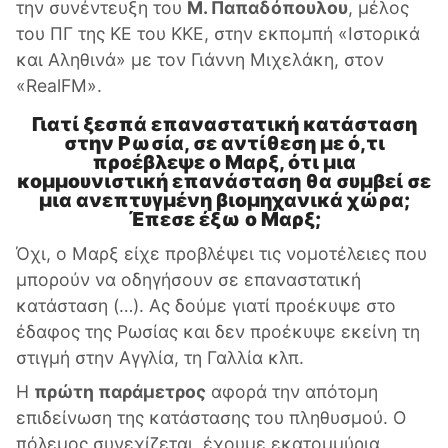
την συνέντευξη του
Μ. Παπαδόπουλου
, μέλος
του ΠΓ της ΚΕ του ΚΚΕ, στην εκπομπή «Ιστορικά
και Αληθινά» με τον Γιάννη Μιχελάκη, στον
«RealFM».
Γιατί ξεσπά επαναστατική κατάσταση
στην Ρωσία, σε αντίθεση με ό,τι
προέβλεψε ο Μαρξ, ότι μια
κομμουνιστική επανάσταση θα συμβεί σε
μια ανεπτυγμένη βιομηχανικά χώρα;
Έπεσε έξω ο Μαρξ;
Όχι, ο Μαρξ είχε προβλέψει τις νομοτέλειες που
μπορούν να οδηγήσουν σε επαναστατική
κατάσταση (…). Ας δούμε γιατί προέκυψε στο
έδαφος της Ρωσίας και δεν προέκυψε εκείνη τη
στιγμή στην Αγγλία, τη Γαλλία κλπ.
Η
πρώτη παράμετρος
αφορά την απότομη
επιδείνωση της κατάστασης του πληθυσμού. Ο
πόλεμος συνεχίζεται, έχουμε εκατομμύρια